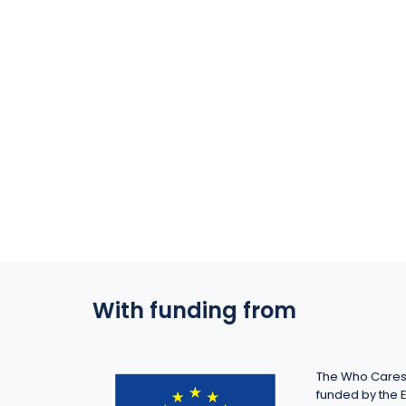
With funding from
The Who Cares 
funded by the 