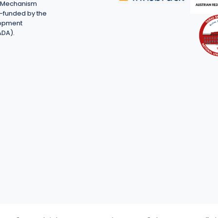
on Mechanism
-funded by the
lopment
ADA).