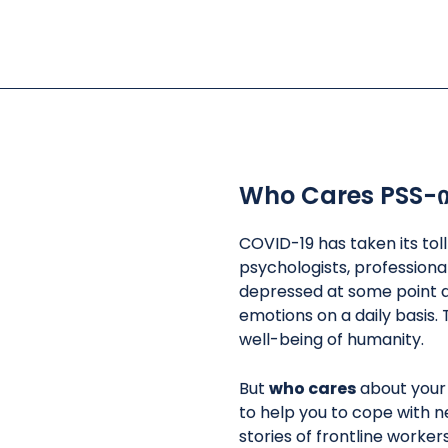
Who Cares PSS-ი
მოწვეული
ფსიქოლოგიური პირველი
ველზე მუშა
ან
დახმარება
ხვევები და
თემზე დაფუძნებული
ეფექტური კ
COVID-19 has taken its tol
რი
ფსიქოლოგიური დახმარება
psychologists, professiona
მა და
სატელეფონო მხარდაჭერა
შენ ჩემი გმ
depressed at some point d
ბავშვები და
ფსიქოლოგიური პირველი
სტრესი და 
emotions on a daily basis. 
დახმარება
გამკლავება
well-being of humanity.
But
who cares
about your
to help you to cope with n
stories of frontline worke