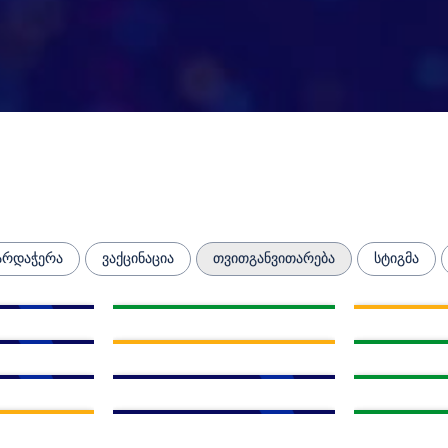
ხარდაჭერა
ვაქცინაცია
თვითგანვითარება
სტიგმა