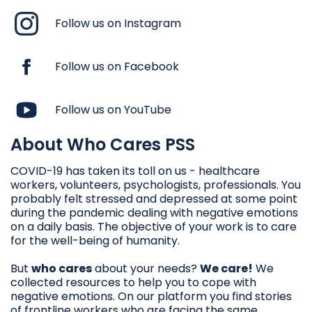
ՀՈԳԵԲԱՆԱԿԱՆ ԱՌԱՋԻՆ
մասնագիտական այրման
ԻՐԱՎԻՃԱԿՆԵՐՈՒՄ
ՕԳՆՈՒԹՅՈՒՆԸ
Follow us on Instagram
կանխարգելմանը
ՀՈԳԵԲԱՆԱԿԱՆ ԱՌԱՋԻՆ
ՕԳՆՈՒԹՅԱՆ ՈՒՂԵՑՈՒՅՑ
Դասընթաց
Follow us on Facebook
Հոգեբանական առաջին
Դասընթաց
օգնություն Կարմիր Խաչի
Հոգեբանական առաջին
ՀՈԳԵԲԱՆԱԿԱՆ ԱՌԱՋԻՆ
եւ Կարմիր Մահիկի
Follow us on YouTube
օգնություն Կարմիր Խաչի
ՕԳՆՈՒԹՅԱՆ ՈՒՂԵՑՈՒՅՑ
ընկերությունների համար
ԿԱՄԱՎՈՐՆԵՐՆ
եւ Կարմիր Մահիկի
About Who Cares PSS
ԱՐՏԱԿԱՐԳ
ընկերությունների համար
Covid-19-ից առաջացած
ԻՐԱՎԻՃԱԿՆԵՐՈՒՄ
սթրեսի,
COVID-19 has taken its toll on us - healthcare
workers, volunteers, psychologists, professionals. You
անհանգստության և
probably felt stressed and depressed at some point
լարվածության
during the pandemic dealing with negative emotions
կառավարման քայլերը:
on a daily basis. The objective of your work is to care
for the well-being of humanity.
But
who cares
about your needs?
We care!
We
collected resources to help you to cope with
negative emotions. On our platform you find stories
of frontline workers who are facing the same