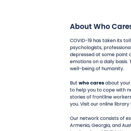
About Who Care
COVID-19 has taken its tol
psychologists, professiona
depressed at some point d
որոնք
Դասընթաց
Covid-19-
emotions on a daily basis. 
Հոգեբանական առաջին
սթրեսի,
well-being of humanity.
ն և
օգնություն Կարմիր Խաչի
անհանգստ
ն այրման
եւ Կարմիր Մահիկի
լարվածութ
But
who cares
about your
to help you to cope with n
նը
ընկերությունների համար
կառավարմա
stories of frontline worke
you. Visit our online librar
Our network consists of ex
Armenia, Georgia, and Aust