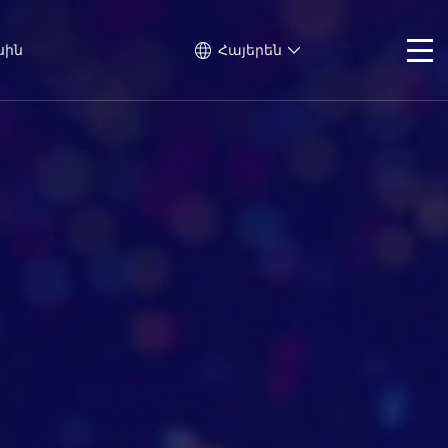
սին
Հայերեն