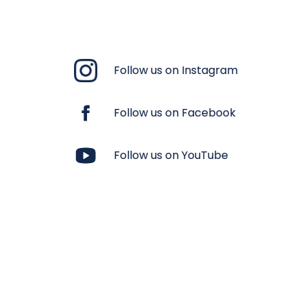
Follow us on Instagram
Follow us on Facebook
Ինքնակարգավորման
Խորհուրդներ, 
Follow us on YouTube
տեխնիկա
կնպաստեն
ինքնախնամքի
մասնագիտակա
կանխարգելմա