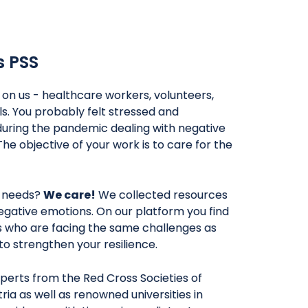
s PSS
l on us - healthcare workers, volunteers,
ls. You probably felt stressed and
uring the pandemic dealing with negative
ից առաջացած
The objective of your work is to care for the
ության և
յան
 needs?
We care!
We collected resources
egative emotions. On our platform you find
ն քայլերը:
rs who are facing the same challenges as
y to strengthen your resilience.
perts from the Red Cross Societies of
ria as well as renowned universities in