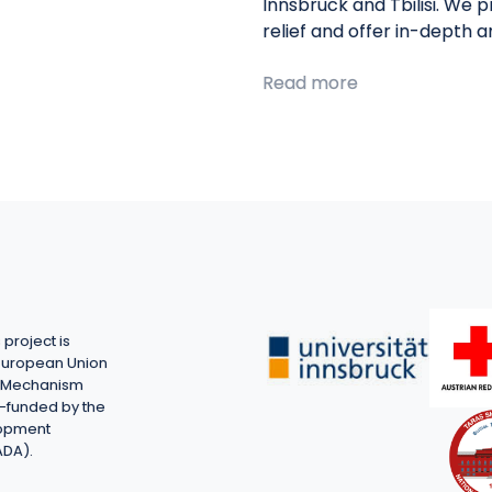
Innsbruck and Tbilisi. We 
relief and offer in-depth 
Read more
project is
European Union
on Mechanism
-funded by the
lopment
ADA).