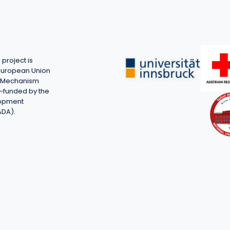
project is
European Union
on Mechanism
-funded by the
lopment
ADA).