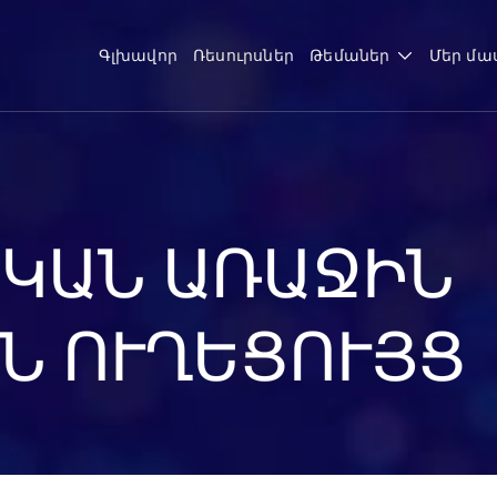
Գլխավոր
Ռեսուրսներ
Թեմաներ
Մեր մա
ԿԱՆ ԱՌԱՋԻՆ
Ն ՈՒՂԵՑՈՒՅՑ