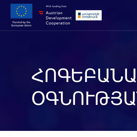
ՀՈԳԵԲԱՆԱ
ՕԳՆՈՒԹՅԱ