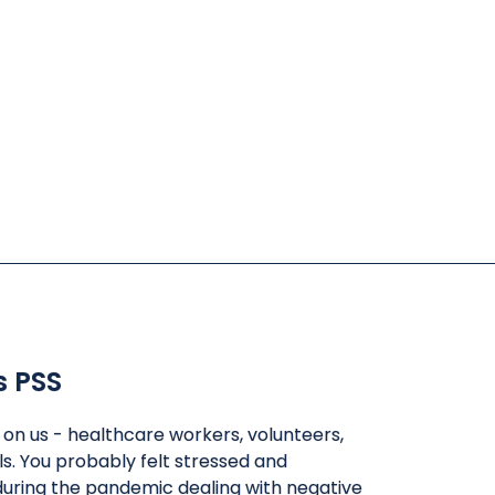
s PSS
l on us - healthcare workers, volunteers,
ls. You probably felt stressed and
uring the pandemic dealing with negative