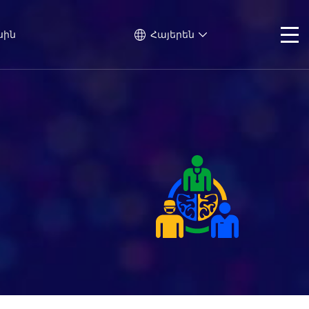
սին
Հայերեն