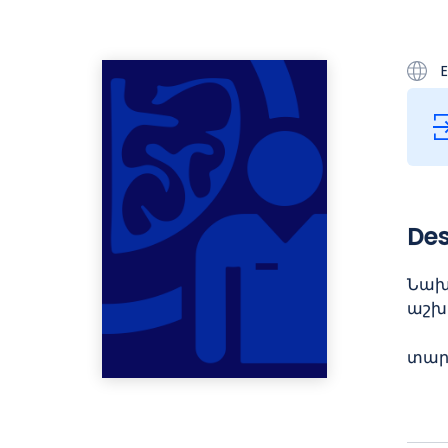
E
Des
Նախա
աշխ
տար