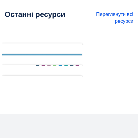
Останні ресурси
Переглянути всі
ресурси
ACPHA (2019)
CPMS_Мінімальні
стандарти захисту
дітей у гуманітарній
діяльності_Summary_i
ukr