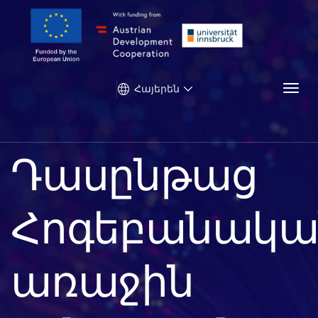
Togg
Հայերեն
Դասընթաց
Հոգեբանակա
առաջին